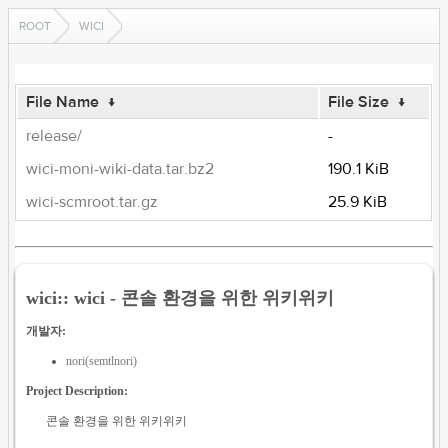
ROOT
WICI
File Name
↓
File Size
↓
release/
-
wici-moni-wiki-data.tar.bz2
190.1 KiB
wici-scmroot.tar.gz
25.9 KiB
wici:: wici - 콘솔 환경을 위한 위키위키
개발자:
nori(semtlnori)
Project Description:
콘솔 환경을 위한 위키위키