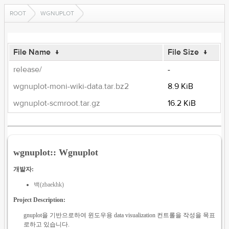
ROOT
WGNUPLOT
File Name
↓
File Size
↓
release/
-
wgnuplot-moni-wiki-data.tar.bz2
8.9 KiB
wgnuplot-scmroot.tar.gz
16.2 KiB
wgnuplot:: Wgnuplot
개발자:
백(zbaekhk)
Project Description:
gnuplot을 기반으로하여 윈도우용 data visualization 컨트롤을 작성을 목표
로하고 있습니다.