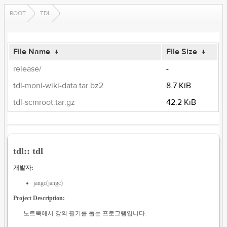
ROOT
TDL
File Name
↓
File Size
↓
release/
-
tdl-moni-wiki-data.tar.bz2
8.7 KiB
tdl-scmroot.tar.gz
42.2 KiB
tdl:: tdl
개발자:
jangc(jangc)
Project Description:
노트북에서 강의 필기를 돕는 프로그램입니다.