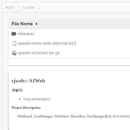
ROOT
SJWEB
File Name
↓
release/
sjweb-moni-wiki-data.tar.bz2
sjweb-scmroot.tar.gz
sjweb:: SJWeb
개발자:
Sung-jae(darkpgm)
Project Description:
WebBoard, UserManager, WebEditor, MusicBox, DocManager등의