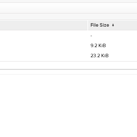
File Size
↓
-
9.2 KiB
23.2 KiB