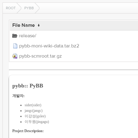
ROOT
PYBB
File Name
↓
release/
pybb-moni-wiki-data.tar.bz2
pybb-scmroot.tar.gz
pybb:: PyBB
개발자:
sider(sider)
jangc(jangc)
이강성(gslee)
이두원(jingagu)
Project Description: