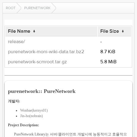
ROOT
PURENETWORK
File Name
↓
File Size
↓
release/
-
purenetwork-moni-wiki-data.tar.bz2
8.7 KiB
purenetwork-scmroot.tar.gz
5.8 MiB
purenetwork:: PureNetwork
개발자:
Wonbae(kernys01)
Jin-ho(nobrain)
Project Description:
PureNetwork Library는 서버/클라이언트 개발시에 능동적이고 효율적으