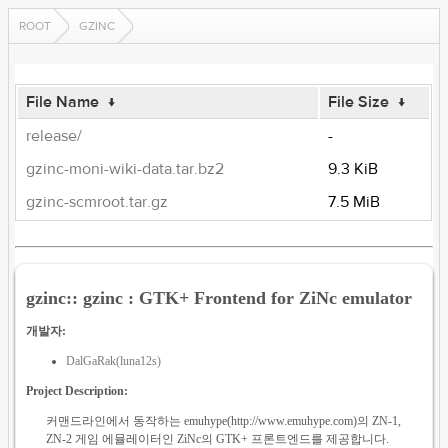
ROOT
GZINC
File Name
↓
File Size
↓
release/
-
gzinc-moni-wiki-data.tar.bz2
9.3 KiB
gzinc-scmroot.tar.gz
7.5 MiB
gzinc:: gzinc : GTK+ Frontend for ZiNc emulator
개발자:
DalGaRak(luna12s)
Project Description:
커맨드라인에서 동작하는 emuhype(http://www.emuhype.com)의 ZN-1,
ZN-2 게임 에뮬레이터인 ZiNc의 GTK+ 프론트엔드를 제공합니다.