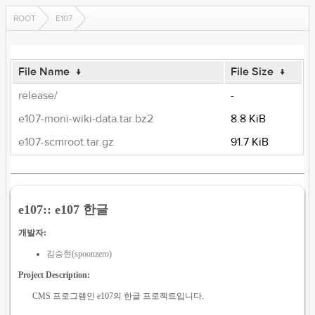
ROOT
E107
File Name
↓
File Size
↓
release/
-
e107-moni-wiki-data.tar.bz2
8.8 KiB
e107-scmroot.tar.gz
91.7 KiB
e107:: e107 한글
개발자:
김승현(spoonzero)
Project Description:
CMS 프로그램인 e107의 한글 프로젝트입니다.