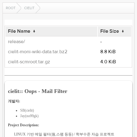
ROOT
CIELIT
File Name
↓
File Size
↓
release/
-
cielit-moni-wiki-data.tar.bz2
8.8 KiB
cielit-scmroot.tar.gz
4.0 KiB
cielit:: Oops - Mail Filter
개발자:
SB(cielit)
Jay(no99gk)
Project Description:
LINUX 기반 메일 필터(웜,스팸 등등) / 학부수준 자습 프로젝트