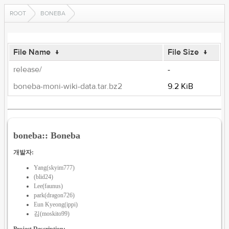
ROOT
BONEBA
File Name
↓
File Size
↓
release/
-
boneba-moni-wiki-data.tar.bz2
9.2 KiB
boneba:: Boneba
개발자:
Yang(skyim777)
(blid24)
Lee(faunus)
park(dragon726)
Eun Kyeong(ippi)
김(moskito99)
Project Description: